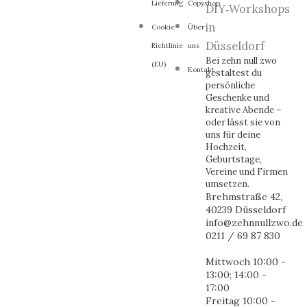
Lieferung
Copyshop
Cookie-
Über
Richtlinie
uns
Bei zehn null zwo
(EU)
Kontakt
gestaltest du
persönliche
Geschenke und
kreative Abende –
oder lässt sie von
uns für deine
Hochzeit,
Geburtstage,
Vereine und Firmen
umsetzen.
Brehmstraße 42,
40239 Düsseldorf
info@zehnnullzwo.de
0211 / 69 87 830
Mittwoch 10:00 -
13:00; 14:00 -
17:00
Freitag 10:00 -