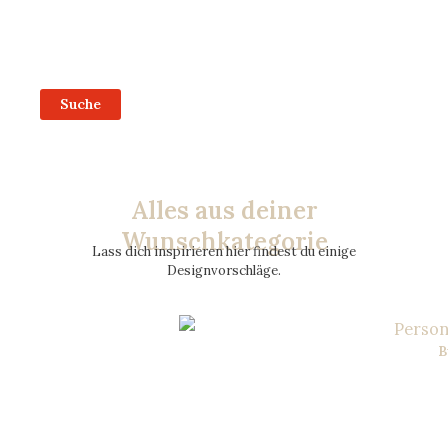
Suche
Alles aus deiner
Wunschkategorie
Lass dich inspirieren hier findest du einige
Designvorschläge.
B