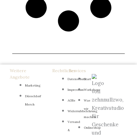
Weitere
Rechtliches
Services
Angebote
Datenschutz
Start
Marketing
Impressum
Workshops
Düsseldorf
AGBs
Was
Merch
wir
Widerrufsbelehrung
machen
Versand
Onlineshop
&