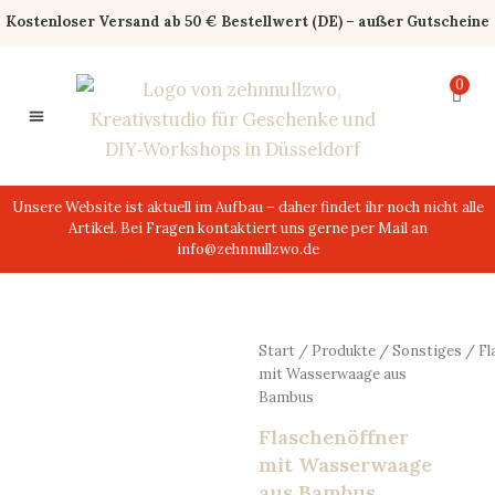
Zum
Kostenloser Versand ab 50 € Bestellwert (DE) – außer Gutscheine
Inhalt
springen
0
0,00
€
Unsere Website ist aktuell im Aufbau – daher findet ihr noch nicht alle
Artikel. Bei Fragen kontaktiert uns gerne per Mail an
info@zehnnullzwo.de
Start
/
Produkte
/
Sonstiges
/ Fl
mit Wasserwaage aus
Bambus
Flaschenöffner
mit Wasserwaage
aus Bambus