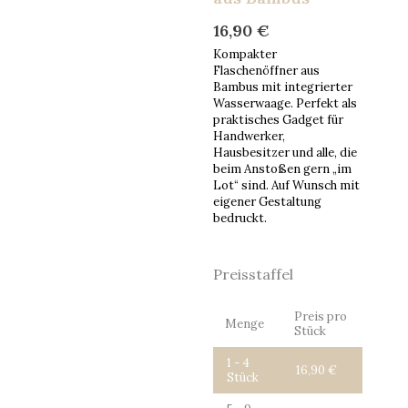
16,90
€
Kompakter
Flaschenöffner aus
Bambus mit integrierter
Wasserwaage. Perfekt als
praktisches Gadget für
Handwerker,
Hausbesitzer und alle, die
beim Anstoßen gern „im
Lot“ sind. Auf Wunsch mit
eigener Gestaltung
bedruckt.
Flaschenöffner
mit
Preisstaffel
Wasserwaage
aus
Bambus
Preis pro
Menge
Menge
Stück
1 - 4
16,90
€
Stück