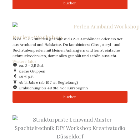
buchen
Perlen-Workshop
In ca. 2–2,5 Stunden gestaltest du 2–3 Armbänder oder ein Set
aus Armband und Halskette. Du kombinierst Glas‑, Acryl- und
Buchstabenperlen mit kleinen Anhängern und lernst einfache
Schmucktechniken, damit alles gut hält und schön aussieht.
Weitere Infos
ca. 2 - 2,5 Std.
kleine Gruppen
49 € p.P.
Ab 14 Jahre (ab 10 J. in Begleitung)
Umbuchung bis 48 Std. vor Kursbeginn
buchen