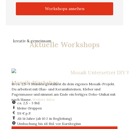
Workshops ansehen
kreativ & gemeinsam
Aktuelle Workshops
Mosaik-Workshop
In ca. 2,5–3 Stunden gestaltest du dein eigenes Mosaik-Projekt.
Du arbeitest mit Glas- und Keramiksteinen, Kleber und
Fugenmasse und nimmst am Ende ein fertiges Deko-Unikat mit
nach Hause.
Weitere Infos
ca. 2,5 - 3 Std.
kleine Gruppen
59 € p.P.
Ab 14 Jahre (ab 10 J. in Begleitung)
Umbuchung bis 48 Std. vor Kursbeginn