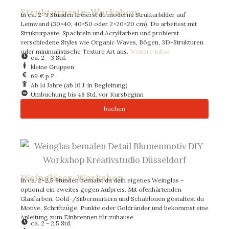
Strukturpaste-Workshop
In ca. 2–3 Stunden kreierst du moderne Strukturbilder auf
Leinwand (30×40, 40×50 oder 2×20×20 cm). Du arbeitest mit
Strukturpaste, Spachteln und Acrylfarben und probierst
verschiedene Styles wie Organic Waves, Bögen, 3D-Strukturen
oder minimalistische Texture Art aus.
Weitere Infos
ca. 2 - 3 Std.
kleine Gruppen
69 € p.P.
Ab 14 Jahre (ab 10 J. in Begleitung)
Umbuchung bis 48 Std. vor Kursbeginn
buchen
Weingläser-Workshop
In ca. 2–2,5 Stunden bemalst du dein eigenes Weinglas –
optional ein zweites gegen Aufpreis. Mit ofenhärtenden
Glasfarben, Gold-/Silbermarkern und Schablonen gestaltest du
Motive, Schriftzüge, Punkte oder Goldränder und bekommst eine
Anleitung zum Einbrennen für zuhause.
ca. 2 - 2,5 Std.