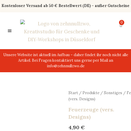
Zum
Kostenloser Versand ab 50 € Bestellwert (DE) – außer Gutscheine
Inhalt
springen
0
0,00
€
Unsere Website ist aktuell im Aufbau – daher findet ihr noch nicht alle
Artikel. Bei Fragen kontaktiert uns gerne per Mail an
info@zehnnullzwo.de
Start
/
Produkte
/
Sonstiges
/ Fe
(vers. Designs)
Feuerzeuge (vers.
Designs)
4,90
€