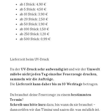
ab 1 Stück:
4,90 €
ab 5 Stück:
4,50 €
ab 10 Stück: 3,90 €
ab 20 Stück:
2,50 €
ab 50 Stück:
1,90 €
ab 100 Stück:
1,50 €
ab 250 Stück:
1,20 €
ab 500 Stück:
0,99 €
Lieferzeit beim UV‑Druck
Da der
UV‑Druck sehr aufwendig ist
und wir der
Umwelt
zuliebe nicht jeden Tag einzelne Feuerzeuge drucken,
sammeln wir die Aufträge.
Die
Lieferzeit kann daher bis zu 10 Werktage
betragen.
Du brauchst deine Feuerzeuge zu einem
bestimmten
Termin
?
Schreib uns bitte kurz
dazu
, bis wann du sie brauchst –
dann prüfen wir das Timing und sagen dir, was möglich ist.