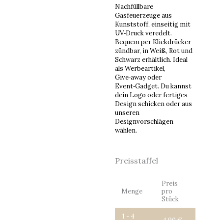
Nachfüllbare
Gasfeuerzeuge aus
Kunststoff, einseitig mit
UV‑Druck veredelt.
Bequem per Klickdrücker
zündbar, in Weiß, Rot und
Schwarz erhältlich. Ideal
als Werbeartikel,
Give‑away oder
Event‑Gadget. Du kannst
dein Logo oder fertiges
Design schicken oder aus
unseren
Designvorschlägen
wählen.
Feuerzeuge
(vers.
Preisstaffel
Designs)
Menge
Preis
Menge
pro
Stück
1 - 4